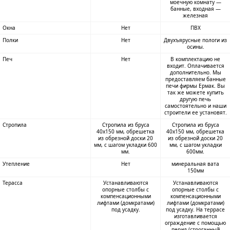
моечную комнату —
банные, входная —
железная
Окна
Нет
ПВХ
Полки
Нет
Двухъярусные пологи из
осины.
Печ
Нет
В комплектацию не
входит. Оплачивается
дополнительно. Мы
предоставляем банные
печи фирмы Ермак. Вы
так же можете купить
другую печь
самостоятельно и наши
строители ее установят.
Стропила
Стропила из бруса
Стропила из бруса
40х150 мм, обрешетка
40х150 мм, обрешетка
из обрезной доски 20
из обрезной доски 20
мм, с шагом укладки 600
мм, с шагом укладки
мм.
600мм.
Утепление
Нет
минеральная вата
150мм
Терасса
Устанавливаются
Устанавливаются
опорные столбы с
опорные столбы с
компенсационными
компенсационными
лифтами (домкратами)
лифтами (домкратами)
под усадку.
под усадку. На террасе
изготавливается
ограждение с помощью
перил (строганный