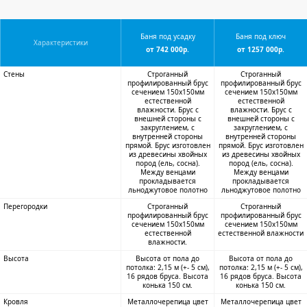
Баня под усадку
Баня под ключ
Характеристики
от 742 000р.
от 1257 000р.
Стены
Строганный
Строганный
профилированный брус
профилированный брус
сечением 150х150мм
сечением 150х150мм
естественной
естественной
влажности. Брус с
влажности. Брус с
внешней стороны с
внешней стороны с
закруглением, с
закруглением, с
внутренней стороны
внутренней стороны
прямой. Брус изготовлен
прямой. Брус изготовлен
из древесины хвойных
из древесины хвойных
пород (ель, сосна).
пород (ель, сосна).
Между венцами
Между венцами
прокладывается
прокладывается
льноджутовое полотно
льноджутовое полотно
Перегородки
Строганный
Строганный
профилированный брус
профилированный брус
сечением 150х150мм
сечением 150х150мм
естественной
естественной влажности
влажности.
Высота
Высота от пола до
Высота от пола до
потолка: 2,15 м (+- 5 см),
потолка: 2,15 м (+- 5 см),
16 рядов бруса. Высота
16 рядов бруса. Высота
конька 150 см.
конька 150 см.
Кровля
Металлочерепица цвет
Металлочерепица цвет