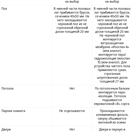
на выбор
на выбор
Пол
В нижней части половых
В нижней части половых
лаг прибивается брусок,
лаг прибивается брусок,
сечением 40х50 мм. На
сечением 40х50 мм. На
него закладывается
него закладывается
черновой пол из не
черновой пол из не
строганной обрезной
строганной обрезной
доски толщиной 20 мм
доски толщиной 20 мм.
На черновой пол
монтируется
ветрозащитная
мембрана «Изоспан А»
(или аналог).
монтируется паро/
гидроизоляция (изоспан
б) (или аналог). Для
устройства чистого пола
применяется сухая,
строганная
шпунтованная доска
толщиной 27 мм.
Потолок
Нет
По потолочным балкам
монтируется паро-
изоляция. Потолок
подшивается
евровагонкой «В» сорта.
Парная комната
Не отделывается
Прокладывается
алюминиевая фольга,
сверху обшивается
вагонкой из осины
Двери
Нет
Двери в парную и