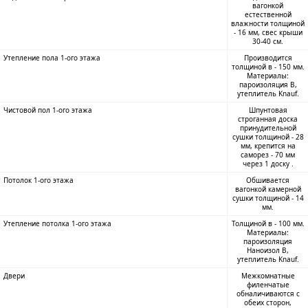
вагонкой
естественной
влажности толщиной
- 16 мм, свес крыши
30-40 см.
Утепление пола 1-ого этажа
Производится
толщиной в - 150 мм.
Материалы:
пароизоляция B,
утеплитель Knauf.
Чистовой пол 1-ого этажа
Шпунтовая
строганная доска
принудительной
сушки толщиной - 28
мм, крепится на
саморез - 70 мм
через 1 доску .
Потолок 1-ого этажа
Обшивается
вагонкой камерной
сушки толщиной - 14
мм.
Утепление потолка 1-ого этажа
Толщиной в - 100 мм.
Материалы:
пароизоляция
Наноизол B,
утеплитель Knauf.
Двери
Межкомнатные
филенчатые
обналичиваются с
обеих сторон,