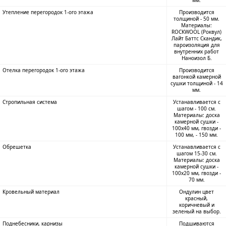
Утепление перегородок 1-ого этажа
Производится
толщиной - 50 мм.
Материалы:
ROCKWOOL (Роквул)
Лайт Баттс Скандик,
пароизоляция для
внутренних работ
Наноизол Б.
Отелка перегородок 1-ого этажа
Производится
вагонкой камерной
сушки толщиной - 14
мм.
Стропильная система
Устанавливается с
шагом - 100 см.
Материалы: доска
камерной сушки -
100х40 мм, гвозди -
100 мм, - 150 мм.
Обрешетка
Устанавливается с
шагом 15-30 см.
Материалы: доска
камерной сушки -
100х20 мм, гвозди -
70 мм.
Кровельный материал
Ондулин цвет
красный,
коричневый и
зеленый на выбор.
Поднебесники, карнизы
Подшиваются