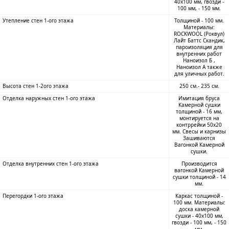
40х100 мм, гвозди -
100 мм, - 150 мм.
Утепление стен 1-ого этажа
Толщиной - 100 мм.
Материалы:
ROCKWOOL (Роквул)
Лайт Баттс Скандик,
пароизоляция для
внутренних работ
Наноизол Б ,
Наноизол А также
для уличных работ.
Высота стен 1-2ого этажа
250 см.- 235 см.
Отделка наружных стен 1-ого этажа
Имитация бруса
Камерной сушки
толщиной - 16 мм,
монтируется на
контррейки 50х20
мм. Свесы и карнизы
Зашиваются
Вагонкой Камерной
сушки.
Отделка внутренних стен 1-ого этажа
Производится
вагонкой Камерной
сушки толщиной - 14
мм.
Перегордки 1-ого этажа
Каркас толщиной -
100 мм. Материалы:
доска камерной
сушки - 40х100 мм,
гвозди - 100 мм, - 150
мм.