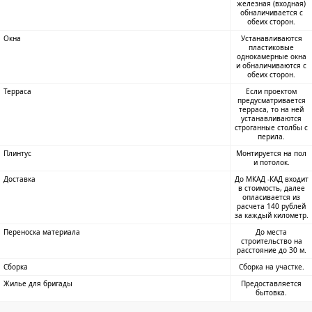
железная (входная)
обналичивается с
обеих сторон.
Окна
Устанавливаются
пластиковые
однокамерные окна
и обналичиваются с
обеих сторон.
Терраса
Если проектом
предусматривается
терраса, то на ней
устанавливаются
строганные столбы с
перила.
Плинтус
Монтируется на пол
и потолок.
Доставка
До МКАД -КАД входит
в стоимость, далее
опласивается из
расчета 140 рублей
за каждый километр.
Переноска материала
До места
строительство на
расстояние до 30 м.
Сборка
Сборка на участке.
Жилье для бригады
Предоставляется
бытовка.