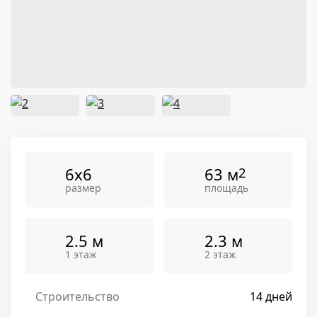
6x6
63 м
2
размер
площадь
2.5 м
2.3 м
1 этаж
2 этаж
Строительство
14 дней