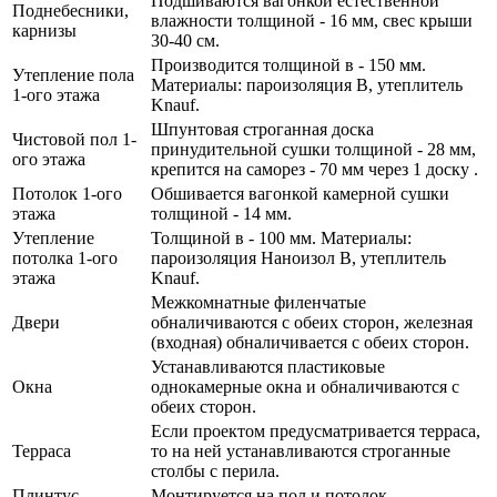
Подшиваются вагонкой естественной
Поднебесники,
влажности толщиной - 16 мм, свес крыши
карнизы
30-40 см.
Производится толщиной в - 150 мм.
Утепление пола
Материалы: пароизоляция B, утеплитель
1-ого этажа
Knauf.
Шпунтовая строганная доска
Чистовой пол 1-
принудительной сушки толщиной - 28 мм,
ого этажа
крепится на саморез - 70 мм через 1 доску .
Потолок 1-ого
Обшивается вагонкой камерной сушки
этажа
толщиной - 14 мм.
Утепление
Толщиной в - 100 мм. Материалы:
потолка 1-ого
пароизоляция Наноизол B, утеплитель
этажа
Knauf.
Межкомнатные филенчатые
Двери
обналичиваются с обеих сторон, железная
(входная) обналичивается с обеих сторон.
Устанавливаются пластиковые
Окна
однокамерные окна и обналичиваются с
обеих сторон.
Если проектом предусматривается терраса,
Терраса
то на ней устанавливаются строганные
столбы с перила.
Плинтус
Монтируется на пол и потолок.