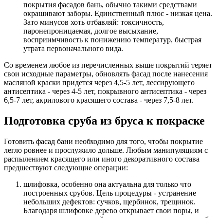
покрытия фасадов бань, обычно такими средствами
окрашивают заборы. Единственный плюс - низкая цена.
Зато минусов хоть отбавляй: токсичность,
паронепроницаемая, долгое высыхание,
восприимчивость к понижению температур, быстрая
утрата первоначального вида.
Со временем любое из перечисленных выше покрытий теряет
свои исходные параметры, обновлять фасад после нанесения
масляной краски придется через 4,5-5 лет, лессирующего
антисептика - через 4-5 лет, покрывного антисептика - через
6,5-7 лет, акрилового красящего состава - через 7,5-8 лет.
Подготовка сруба из бруса к покраске
Готовить фасад бани необходимо для того, чтобы покрытие
легло ровнее и прослужило дольше. Любым манипуляциям с
распылением красящего или иного декоративного состава
предшествуют следующие операции:
шлифовка, особенно она актуальна для только что
построенных срубов. Цель процедуры - устранение
небольших дефектов: сучков, щербинок, трещинок.
Благодаря шлифовке дерево открывает свои поры, и