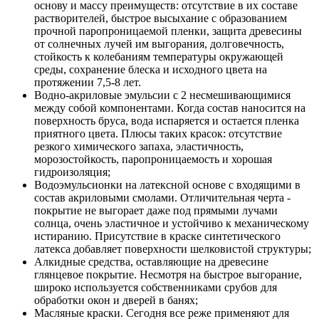
основу и массу преимуществ: отсутствие в их составе
растворителей, быстрое высыхание с образованием
прочной паропроницаемой пленки, защита древесины
от солнечных лучей им выгорания, долговечность,
стойкость к колебаниям температуры окружающей
среды, сохранение блеска и исходного цвета на
протяжении 7,5-8 лет.
Водно-акриловые эмульсии с 2 несмешивающимися
между собой компонентами. Когда состав наносится на
поверхность бруса, вода испаряется и остается пленка
приятного цвета. Плюсы таких красок: отсутствие
резкого химического запаха, эластичность,
морозостойкость, паропроницаемость и хорошая
гидроизоляция;
Водоэмульсионки на латексной основе с входящими в
состав акриловыми смолами. Отличительная черта -
покрытие не выгорает даже под прямыми лучами
солнца, очень эластичное и устойчиво к механическому
истиранию. Присутствие в краске синтетического
латекса добавляет поверхности шелковистой структуры;
Алкидные средства, оставляющие на древесине
глянцевое покрытие. Несмотря на быстрое выгорание,
широко используется собственниками срубов для
обработки окон и дверей в банях;
Масляные краски. Сегодня все реже применяют для