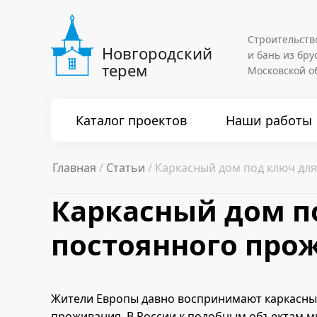
Строительств
Новгородский
и бань из бру
терем
Московской о
Каталог проектов
Наши работы
Главная
Статьи
Каркасный дом под ключ дл
Каркасный дом п
постоянного про
Жители Европы давно воспринимают каркасные
проживания. В России к подобным объектам мн