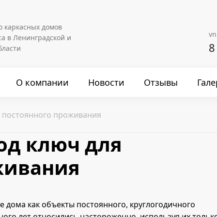
о каркасных домов
vn
са в Ленинградской и
8
бласти
О компании
Новости
Отзывы
Гале
я постоянного проживания
од ключ для
живания
 дома как объекты постоянного, круглогодичного
ого лет относились настороженно, используя их тольк